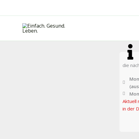
Zum
Inhalt
springen
die näc
Mont
(au
Mon
Aktuell 
in der