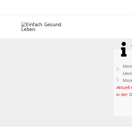
Zum
Inhalt
springen
Mont
(au
Mon
Aktuell 
in der