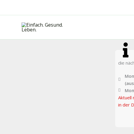
Zum
Inhalt
springen
die näc
Mont
(au
Mon
Aktuell 
in der