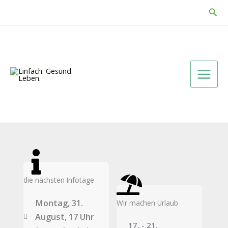
Zum
Suc
Inhalt
springen
die nächsten Infotage
Montag, 31.
Wir machen Urlaub
August, 17 Uhr
17. - 21.