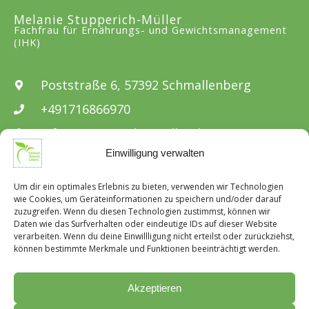
Melanie Stupperich-Müller
Fachfrau für Ernährungs- und Gewichtsmanagement
(IHK)
Poststraße 6, 57392 Schmallenberg
+491716866970
info@stupperich-mueller.de
Einwilligung verwalten
Um dir ein optimales Erlebnis zu bieten, verwenden wir Technologien
Social Media
wie Cookies, um Geräteinformationen zu speichern und/oder darauf
instagram
zuzugreifen. Wenn du diesen Technologien zustimmst, können wir
Daten wie das Surfverhalten oder eindeutige IDs auf dieser Website
facebook
verarbeiten. Wenn du deine Einwillligung nicht erteilst oder zurückziehst,
können bestimmte Merkmale und Funktionen beeinträchtigt werden.
Cookie-Richtlinie (EU)
Akzeptieren