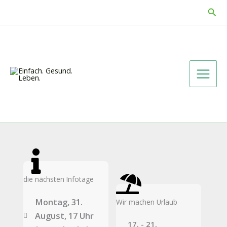
Zum
Suc
Inhalt
springen
die nächsten Infotage
Montag, 31.
Wir machen Urlaub
August, 17 Uhr
17. - 21.