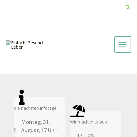
Zum
Suc
Inhalt
springen
die nächsten Infotage
Montag, 31.
Wir machen Urlaub
August, 17 Uhr
17. - 21.